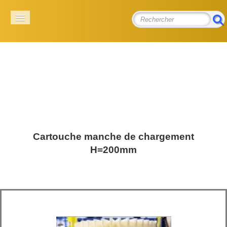
E.D.P.G
Equipements & accessoires pour les poudres et granuleux
ACCUEIL
SOCIÉTÉ
PRODUITS
▼
Cartouche manche de chargement
PIECES DETACHEES WAM
H=200mm
CONTACT