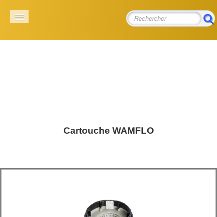
E.D.P.G
Equipements & accessoires pour les poudres et granuleux
ACCUEIL
SOCIÉTÉ
PRODUITS
▼
Cartouche WAMFLO
PIECES DETACHEES WAM
CONTACT