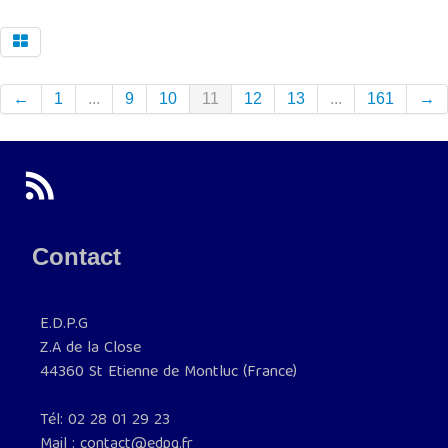
←
1
...
9
10
11
12
13
...
161
→
Contact
E.D.P.G
Z.A de la Close
44360 St Etienne de Montluc (France)
Tél: 02 28 01 29 23
Mail : contact@edpg.fr