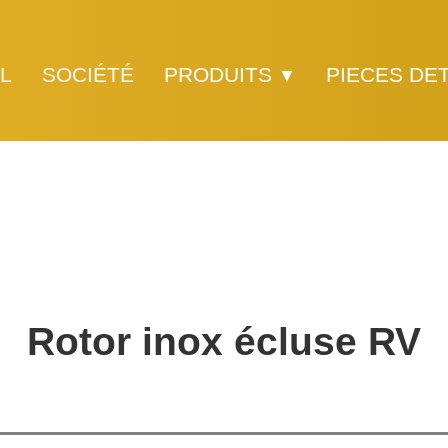
L
SOCIÉTÉ
PRODUITS
PIECES DE
▼
Rotor inox écluse RV